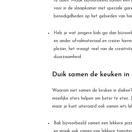
te doen. Maak bijvoorbeeld samen een 
voor in de slaapkamer met speciale ga
benodigdheden op het gebieden van h
Heb je wat jongere kids ga dan bijvoorb
en ander afvalmateriaal en creëer hierme
plezier, het vraagt veel van de creativit
duurzaamheid.
Duik samen de keuken in
Waarom niet samen de keuken in duiken? 
moeilijke eters helpen om beter te eten.
maar je kunt uiteraard ook samen iets l
Bak bijvoorbeeld samen een lekkere pizz
en maak ook samen een lekkere tomatensa