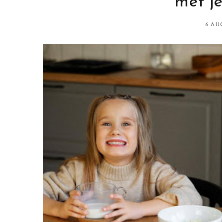
met je
6 AU