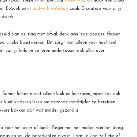
eigen paar sokken met speciaal
sokkenwol
. Of haak een plaid
ren. Bezoek een
handwerk webshop
zoals Crcouture voor al je
andwerk.
eeld aan de slag met afval, denk aan lege doosjes, flessen
e unieke kunstwerken. Dit zorgt niet alleen voor heel veel
eit van je kids en ze leren ondertussen ook alles over
Samen koken is niet alleen leuk en leerzaam, maar kan ook
 Je kunt kinderen leren om gezonde maaltijden te bereiden
ekkers bakken dat wat minder gezond is.
a voor het diner of lunch. Begin met het maken van het deeg,
us en snij de ingrediënten alvast. Laat je kind zelf zijn of