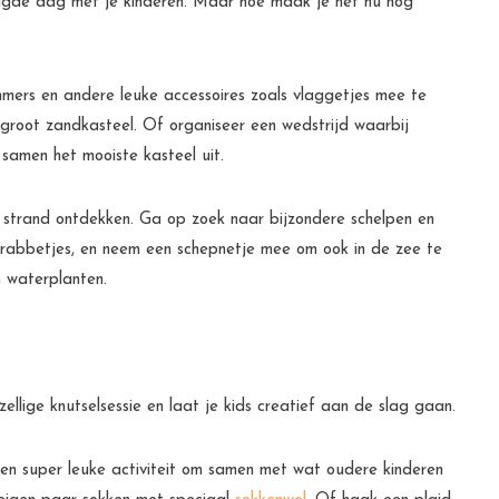
aagde dag met je kinderen. Maar hoe maak je het nu nog
mmers en andere leuke accessoires zoals vlaggetjes mee te
root zandkasteel. Of organiseer een wedstrijd waarbij
 samen het mooiste kasteel uit.
t strand ontdekken. Ga op zoek naar bijzondere schelpen en
s krabbetjes, en neem een schepnetje mee om ook in de zee te
n waterplanten.
llige knutselsessie en laat je kids creatief aan de slag gaan.
 een super leuke activiteit om samen met wat oudere kinderen