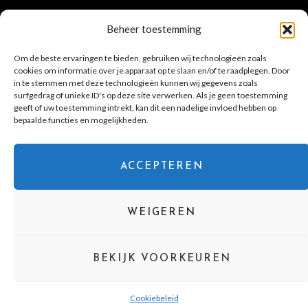
POPULAIRE BERICHTEN
Beheer toestemming
Om de beste ervaringen te bieden, gebruiken wij technologieën zoals
cookies om informatie over je apparaat op te slaan en/of te raadplegen. Door
Sterrenbeeld: uitgebreide
in te stemmen met deze technologieën kunnen wij gegevens zoals
surfgedrag of unieke ID's op deze site verwerken. Als je geen toestemming
eigenschappen-horoscoop
geeft of uw toestemming intrekt, kan dit een nadelige invloed hebben op
bepaalde functies en mogelijkheden.
16 MAART 2022
ACCEPTEREN
Even tijd voor jezelf? Schenk een
glas rosé wijn en adem uit
28 MEI 2025
WEIGEREN
BEKIJK VOORKEUREN
Cookiebeleid