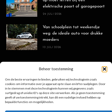
op moet letten bij een
elektrische poort of garagepoort
29 JULI 2026
Van schoolplein tot weekendje
weg: de ideale auto voor drukke
moeders
10 JULI 2026
POPULAIRE BERICHTEN
Beheer toestemming
Om de beste ervaringen te bieden, gebruiken wij technologieën zoals
cookies om informatie over je apparaat op te slaan en/of te raadplegen. Door
Sterrenbeeld: uitgebreide
in te stemmen met deze technologieën kunnen wij gegevens zoals
surfgedrag of unieke ID's op deze site verwerken. Als je geen toestemming
eigenschappen-horoscoop
geeft of uw toestemming intrekt, kan dit een nadelige invloed hebben op
bepaalde functies en mogelijkheden.
16 MAART 2022