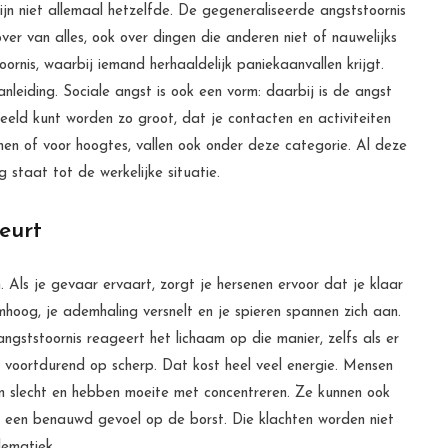
jn niet allemaal hetzelfde. De gegeneraliseerde angststoornis
ver van alles, ook over dingen die anderen niet of nauwelijks
rnis, waarbij iemand herhaaldelijk paniekaanvallen krijgt.
leiding. Sociale angst is ook een vorm: daarbij is de angst
eeld kunt worden zo groot, dat je contacten en activiteiten
nen of voor hoogtes, vallen ook onder deze categorie. Al deze
staat tot de werkelijke situatie.
eurt
. Als je gevaar ervaart, zorgt je hersenen ervoor dat je klaar
hoog, je ademhaling versnelt en je spieren spannen zich aan.
angststoornis reageert het lichaam op die manier, zelfs als er
e voortdurend op scherp. Dat kost heel veel energie. Mensen
en slecht en hebben moeite met concentreren. Ze kunnen ook
n of een benauwd gevoel op de borst. Die klachten worden niet
lematiek.