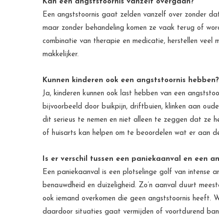
Kan een angststoornis vanzelf overgaan?
Een angststoornis gaat zelden vanzelf over zonder dat 
maar zonder behandeling komen ze vaak terug of worde
combinatie van therapie en medicatie, herstellen veel
makkelijker.
Kunnen kinderen ook een angststoornis hebben?
Ja, kinderen kunnen ook last hebben van een angststoor
bijvoorbeeld door buikpijn, driftbuien, klinken aan oud
dit serieus te nemen en niet alleen te zeggen dat ze
of huisarts kan helpen om te beoordelen wat er aan de
Is er verschil tussen een paniekaanval en een an
Een paniekaanval is een plotselinge golf van intense an
benauwdheid en duizeligheid. Zo’n aanval duurt meest
ook iemand overkomen die geen angststoornis heeft. Wa
daardoor situaties gaat vermijden of voortdurend ban