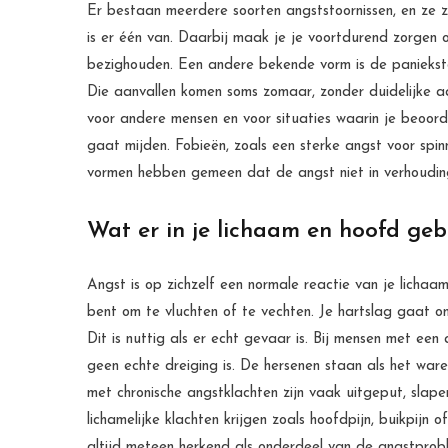
Er bestaan meerdere soorten angststoornissen, en ze zi
is er één van. Daarbij maak je je voortdurend zorgen o
bezighouden. Een andere bekende vorm is de paniekstoo
Die aanvallen komen soms zomaar, zonder duidelijke aan
voor andere mensen en voor situaties waarin je beoord
gaat mijden. Fobieën, zoals een sterke angst voor spin
vormen hebben gemeen dat de angst niet in verhouding 
Wat er in je lichaam en hoofd geb
Angst is op zichzelf een normale reactie van je lichaam
bent om te vluchten of te vechten. Je hartslag gaat om
Dit is nuttig als er echt gevaar is. Bij mensen met een 
geen echte dreiging is. De hersenen staan als het war
met chronische angstklachten zijn vaak uitgeput, slap
lichamelijke klachten krijgen zoals hoofdpijn, buikpij
altijd meteen herkend als onderdeel van de angstprob