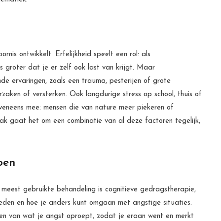
rnis ontwikkelt. Erfelijkheid speelt een rol: als
s groter dat je er zelf ook last van krijgt. Maar
nde ervaringen, zoals een trauma, pesterijen of grote
rzaken of versterken. Ook langdurige stress op school, thuis of
eveneens mee: mensen die van nature meer piekeren of
 Vaak gaat het om een combinatie van al deze factoren tegelijk,
oen
 meest gebruikte behandeling is cognitieve gedragstherapie,
oeden en hoe je anders kunt omgaan met angstige situaties.
ken van wat je angst oproept, zodat je eraan went en merkt