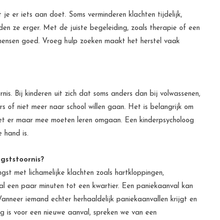
je er iets aan doet. Soms verminderen klachten tijdelijk,
n ze erger. Met de juiste begeleiding, zoals therapie of een
 mensen goed. Vroeg hulp zoeken maakt het herstel vaak
nis. Bij kinderen uit zich dat soms anders dan bij volwassenen,
ers of niet meer naar school willen gaan. Het is belangrijk om
 het er maar mee moeten leren omgaan. Een kinderpsycholoog
 hand is.
gststoornis?
gst met lichamelijke klachten zoals hartkloppingen,
al een paar minuten tot een kwartier. Een paniekaanval kan
nneer iemand echter herhaaldelijk paniekaanvallen krijgt en
g is voor een nieuwe aanval, spreken we van een