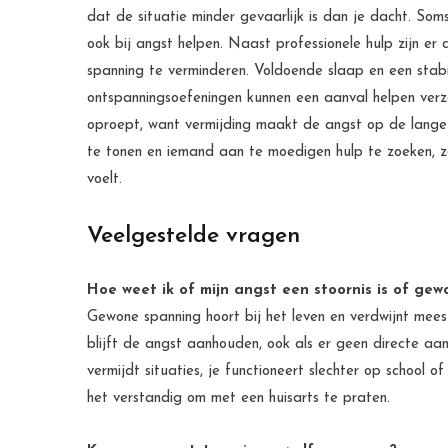
dat de situatie minder gevaarlijk is dan je dacht. Som
ook bij angst helpen. Naast professionele hulp zijn e
spanning te verminderen. Voldoende slaap en een sta
ontspanningsoefeningen kunnen een aanval helpen verza
oproept, want vermijding maakt de angst op de lange t
te tonen en iemand aan te moedigen hulp te zoeken, zo
voelt.
Veelgestelde vragen
Hoe weet ik of mijn angst een stoornis is of ge
Gewone spanning hoort bij het leven en verdwijnt meestal
blijft de angst aanhouden, ook als er geen directe aanl
vermijdt situaties, je functioneert slechter op school of 
het verstandig om met een huisarts te praten.