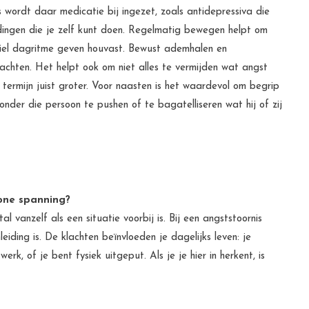
s wordt daar medicatie bij ingezet, zoals antidepressiva die
r dingen die je zelf kunt doen. Regelmatig bewegen helpt om
biel dagritme geven houvast. Bewust ademhalen en
chten. Het helpt ook om niet alles te vermijden wat angst
ermijn juist groter. Voor naasten is het waardevol om begrip
nder die persoon te pushen of te bagatelliseren wat hij of zij
wone spanning?
 vanzelf als een situatie voorbij is. Bij een angststoornis
eiding is. De klachten beïnvloeden je dagelijks leven: je
werk, of je bent fysiek uitgeput. Als je je hier in herkent, is