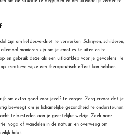
en om de situatie te begrijpen en om uiteindelijk verder te
f
l zijn om liefdesverdriet te verwerken. Schrijven, schilderen,
llemaal manieren zijn om je emoties te uiten en te
loop en gebruik deze als een uitlaatklep voor je gevoelens. Je
t op creatieve wijze een therapeutisch effect kan hebben.
ngrijk om extra goed voor jezelf te zorgen. Zorg ervoor dat je
tig beweegt om je lichamelijke gezondheid te ondersteunen.
cht te besteden aan je geestelijke welzijn. Zoek naar
tie, yoga of wandelen in de natuur, en overweeg om
eilijk hebt.