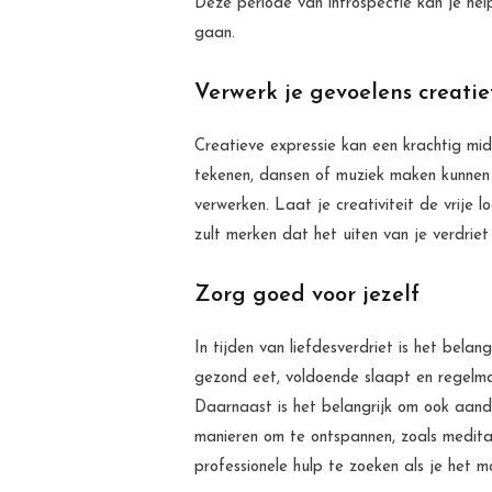
Deze periode van introspectie kan je help
gaan.
Verwerk je gevoelens creatie
Creatieve expressie kan een krachtig midde
tekenen, dansen of muziek maken kunnen a
verwerken. Laat je creativiteit de vrije 
zult merken dat het uiten van je verdrie
Zorg goed voor jezelf
In tijden van liefdesverdriet is het bela
gezond eet, voldoende slaapt en regelma
Daarnaast is het belangrijk om ook aanda
manieren om te ontspannen, zoals medita
professionele hulp te zoeken als je het mo