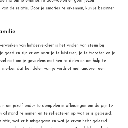
e tijd om je emoties te doorvoelen en geef jezelf
van de relatie. Door je emoties te erkennen, kun je beginnen
amilie
erwerken van liefdesverdriet is het vinden van steun bij
e goed en zijn er om naar je te luisteren, je te troosten en je
arzel niet om je gevoelens met hen te delen en om hulp te
lt merken dat het delen van je verdriet met anderen een
zijn om jezelf onder te dompelen in afleidingen om de pijn te
m afstand te nemen en te reflecteren op wat er is gebeurd.
latie, wat er is misgegaan en wat je ervan hebt geleerd.