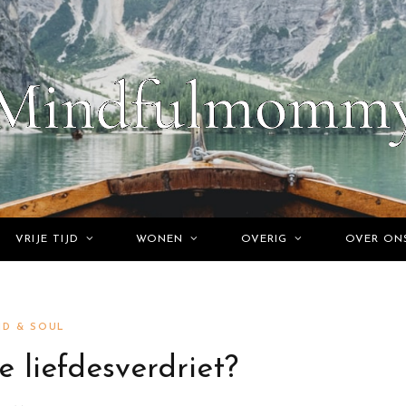
VRIJE TIJD
WONEN
OVERIG
OVER ON
ND & SOUL
e liefdesverdriet?