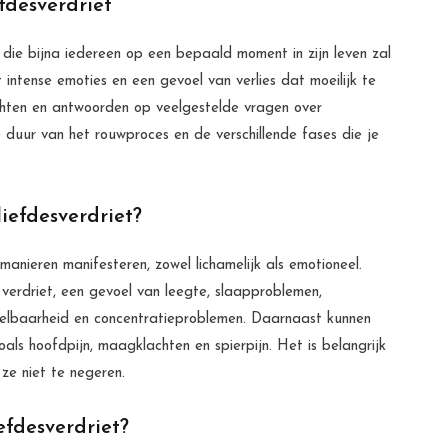
fdesverdriet
g die bijna iedereen op een bepaald moment in zijn leven zal
tense emoties en een gevoel van verlies dat moeilijk te
chten en antwoorden op veelgestelde vragen over
 duur van het rouwproces en de verschillende fases die je
iefdesverdriet?
 manieren manifesteren, zowel lichamelijk als emotioneel.
verdriet, een gevoel van leegte, slaapproblemen,
kkelbaarheid en concentratieproblemen. Daarnaast kunnen
ls hoofdpijn, maagklachten en spierpijn. Het is belangrijk
e niet te negeren.
efdesverdriet?