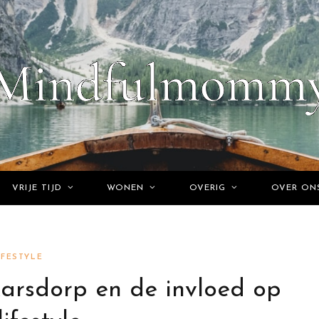
VRIJE TIJD
WONEN
OVERIG
OVER ON
IFESTYLE
Karsdorp en de invloed op