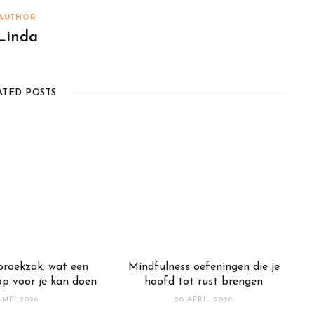
AUTHOR
Linda
ATED POSTS
 broekzak: wat een
Mindfulness oefeningen die je
pp voor je kan doen
hoofd tot rust brengen
 MEI 2026
20 APRIL 2026