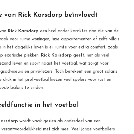
yle van Rick Karsdorp beïnvloedt
 van
Rick Karsdorp
een heel ander karakter dan die van de
aak voor ruime woningen, luxe appartementen of zelfs villa’s
n het dagelijks leven is er ruimte voor extra comfort, zoals
op exotische plekken.
Rick Karsdorp
geeft, net als veel
ezond leven en sport naast het voetbal, wat zorgt voor
ngsadviseurs en privé-lezers. Toch betekent een groot salaris
 druk in het profvoetbal kiezen veel spelers voor rust en
goede balans te vinden.
beeldfunctie in het voetbal
Karsdorp
wordt vaak gezien als onderdeel van een
k verantwoordelijkheid met zich mee. Veel jonge voetballers