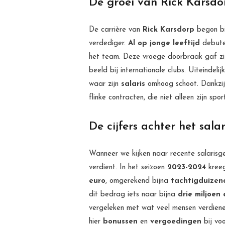
De groei van Rick Karsdor
De carrière van
Rick Karsdorp
begon b
verdediger.
Al op jonge leeftijd
debutee
het team. Deze vroege doorbraak gaf zijn
beeld bij internationale clubs. Uiteindel
waar zijn
salaris
omhoog schoot. Dankzij 
flinke contracten, die niet alleen zijn spo
De cijfers achter het sala
Wanneer we kijken naar recente salarisg
verdient. In het seizoen
2023-2024
kreeg
euro
, omgerekend bijna
tachtigduizen
dit bedrag iets naar bijna
drie miljoen 
vergeleken met wat veel mensen verdienen
hier
bonussen
en
vergoedingen
bij vo