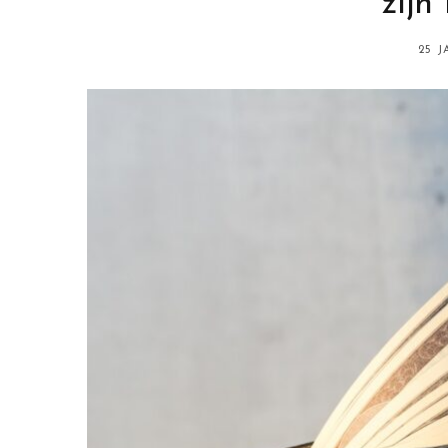
zijn 
25 J