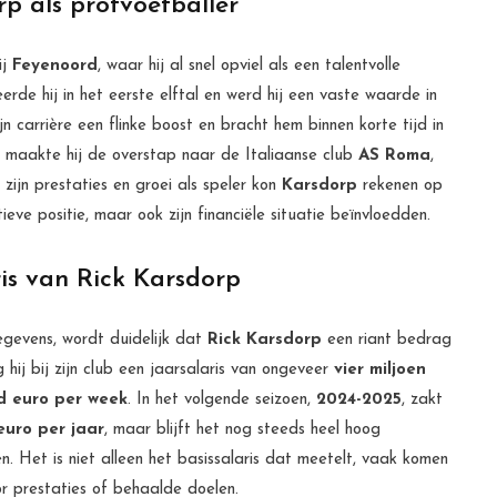
p als profvoetballer
ij
Feyenoord
, waar hij al snel opviel als een talentvolle
rde hij in het eerste elftal en werd hij een vaste waarde in
 carrière een flinke boost en bracht hem binnen korte tijd in
ijk maakte hij de overstap naar de Italiaanse club
AS Roma
,
zijn prestaties en groei als speler kon
Karsdorp
rekenen op
rtieve positie, maar ook zijn financiële situatie beïnvloedden.
ris van Rick Karsdorp
egevens, wordt duidelijk dat
Rick Karsdorp
een riant bedrag
 hij bij zijn club een jaarsalaris van ongeveer
vier miljoen
d euro per week
. In het volgende seizoen,
2024-2025
, zakt
euro per jaar
, maar blijft het nog steeds heel hoog
. Het is niet alleen het basissalaris dat meetelt, vaak komen
or prestaties of behaalde doelen.