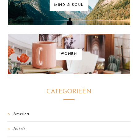
MIND & SOUL
WONEN
CATEGORIEËN
America
Auto's