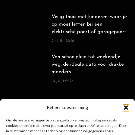
Veilig thuis met kinderen: waar je
op moet letten bij een
elektrische poort of garagepoort
29 JULI 2026
Van schoolplein tot weekendje
weg: de ideale auto voor drukke
moeders
10 JULI 2026
POPULAIRE BERICHTEN
Beheer toestemming
Om de beste ervaringen te bieden, gebruiken wij technologieën zoals
cookies om informatie over je apparaat op te slaan en/of te raadplegen. Door
Sterrenbeeld: uitgebreide
in te stemmen met deze technologieën kunnen wij gegevens zoals