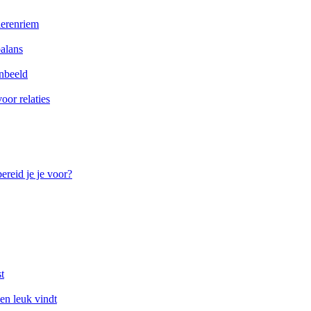
ierenriem
balans
enbeeld
oor relaties
ereid je je voor?
t
een leuk vindt