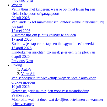
Previous
Next
Wonen
Veilig thuis met kinderen: waar je op moet letten bij een
elektrische poort of garagepoort
29 juli 2026
Van landelijk tot minimalistisch: ontdek welke interieurstijl bij
jou past
12 mei 2026
7 slimme tips om je huis kalkvrij te houden
17 april 2026
Zo bouw je stap voor stap een thuisgym die echt werkt
15 april 2026
Kinderkamer inrichten: zo maak je er een fijne plek van
6 april 2026
Previous
Next
Overig
Auto’s
View All
Van schoolplein tot weekendje weg: de ideale auto voor
drukke moeders
10 juli 2026
Gewenste gezinsauto rijden voor vast maandbedrag
29 mei 2026
Motorolie: wat het doet, wat de cijfers betekenen en wanneer
je het vervangt