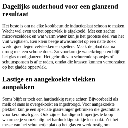
Dagelijks onderhoud voor een glanzend
resultaat
Het beste is om na elke kookbeurt de inductieplaat schoon te maken.
Wacht wel even tot het oppervlak is afgekoeld. Met een zachte
microvezeldoek en wat warm water kun je het grootste deel van het
vuil weghalen. Een klein beetje afwasmiddel op een natte doek
werkt goed tegen vetvlekken en spetters. Maak de plaat daarna
droog met een schone doek. Zo voorkom je waterkringen en blijft
het glas mooi glanzen. Het gebruik van schurende sponsjes of
schuursponsen is af te raden, omdat die krassen kunnen veroorzaken
op het gladde oppervlak.
Lastige en aangekoekte vlekken
aanpakken
Soms blijft er toch een hardnekkig restje achter. Bijvoorbeeld als
melk of saus is overgekookt en ingedroogd. Voor aangekoekte
plekken kun je een speciale glasreiniger gebruiken die geschikt is
voor keramisch glas. Ook zijn er handige schrapertjes te koop
waarmee je voorzichtig het hardnekkige stukje losmaakt. Zet het
mesje van het schrapertje plat op het glas en werk rustig om