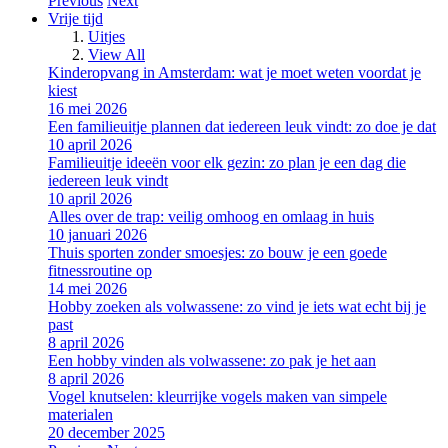
Previous
Next
Vrije tijd
Uitjes
View All
Kinderopvang in Amsterdam: wat je moet weten voordat je
kiest
16 mei 2026
Een familieuitje plannen dat iedereen leuk vindt: zo doe je dat
10 april 2026
Familieuitje ideeën voor elk gezin: zo plan je een dag die
iedereen leuk vindt
10 april 2026
Alles over de trap: veilig omhoog en omlaag in huis
10 januari 2026
Thuis sporten zonder smoesjes: zo bouw je een goede
fitnessroutine op
14 mei 2026
Hobby zoeken als volwassene: zo vind je iets wat echt bij je
past
8 april 2026
Een hobby vinden als volwassene: zo pak je het aan
8 april 2026
Vogel knutselen: kleurrijke vogels maken van simpele
materialen
20 december 2025