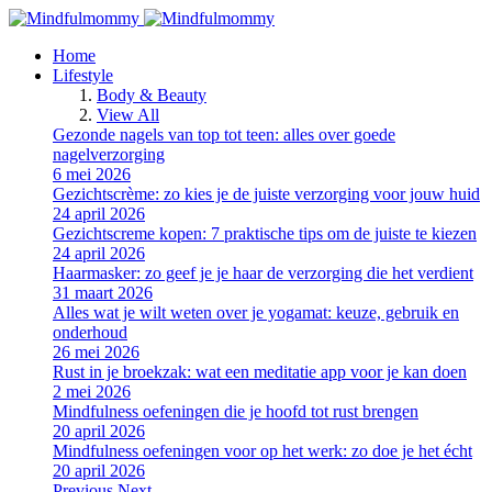
Home
Lifestyle
Body & Beauty
View All
Gezonde nagels van top tot teen: alles over goede
nagelverzorging
6 mei 2026
Gezichtscrème: zo kies je de juiste verzorging voor jouw huid
24 april 2026
Gezichtscreme kopen: 7 praktische tips om de juiste te kiezen
24 april 2026
Haarmasker: zo geef je je haar de verzorging die het verdient
31 maart 2026
Alles wat je wilt weten over je yogamat: keuze, gebruik en
onderhoud
26 mei 2026
Rust in je broekzak: wat een meditatie app voor je kan doen
2 mei 2026
Mindfulness oefeningen die je hoofd tot rust brengen
20 april 2026
Mindfulness oefeningen voor op het werk: zo doe je het écht
20 april 2026
Previous
Next