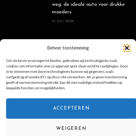
weg: de ideale auto voor drukke
moeders
10 JULI 2026
POPULAIRE BERICHTEN
Beheer toestemming
Om de beste ervaringen te bieden, gebruiken wij technologieën zoals
cookies om informatie over je apparaat op te slaan en/of te raadplegen. Door
Sterrenbeeld: uitgebreide
in te stemmen met deze technologieën kunnen wij gegevens zoals
surfgedrag of unieke ID's op deze site verwerken. Als je geen toestemming
eigenschappen-horoscoop
geeft of uw toestemming intrekt, kan dit een nadelige invloed hebben op
16 MAART 2022
bepaalde functies en mogelijkheden.
ACCEPTEREN
Even tijd voor jezelf? Schenk een
glas rosé wijn en adem uit
28 MEI 2025
WEIGEREN