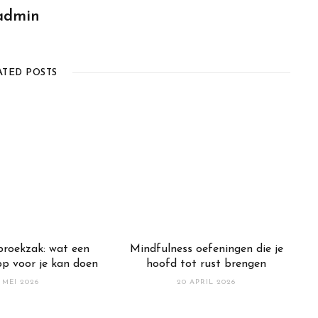
admin
ATED POSTS
 broekzak: wat een
Mindfulness oefeningen die je
pp voor je kan doen
hoofd tot rust brengen
 MEI 2026
20 APRIL 2026