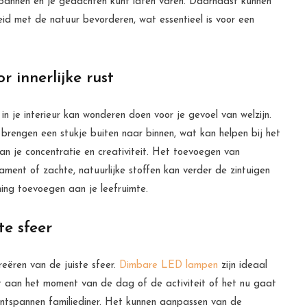
spannen en je gedachten kunt laten varen. Daarnaast kunnen
id met de natuur bevorderen, wat essentieel is voor een
 innerlijke rust
in je interieur kan wonderen doen voor je gevoel van welzijn.
brengen een stukje buiten naar binnen, wat kan helpen bij het
an je concentratie en creativiteit. Het toevoegen van
ment of zachte, natuurlijke stoffen kan verder de zintuigen
ing toevoegen aan je leefruimte.
te sfeer
creëren van de juiste sfeer.
Dimbare LED lampen
zijn ideaal
it aan het moment van de dag of de activiteit of het nu gaat
ntspannen familiediner. Het kunnen aanpassen van de