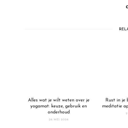
REL
Alles wat je wilt weten over je
Rust in je
yogamat: keuze, gebruik en
meditatie a
onderhoud
2
26 MEI 2026