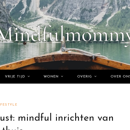
VRIJE TIJD
WONEN
OVERIG
OVER ON
IFESTYLE
ust: mindful inrichten van