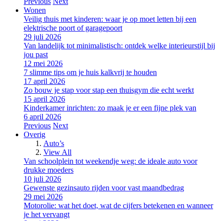
Previous
Next
Wonen
Veilig thuis met kinderen: waar je op moet letten bij een
elektrische poort of garagepoort
29 juli 2026
Van landelijk tot minimalistisch: ontdek welke interieurstijl bij
jou past
12 mei 2026
7 slimme tips om je huis kalkvrij te houden
17 april 2026
Zo bouw je stap voor stap een thuisgym die echt werkt
15 april 2026
Kinderkamer inrichten: zo maak je er een fijne plek van
6 april 2026
Previous
Next
Overig
Auto’s
View All
Van schoolplein tot weekendje weg: de ideale auto voor
drukke moeders
10 juli 2026
Gewenste gezinsauto rijden voor vast maandbedrag
29 mei 2026
Motorolie: wat het doet, wat de cijfers betekenen en wanneer
je het vervangt