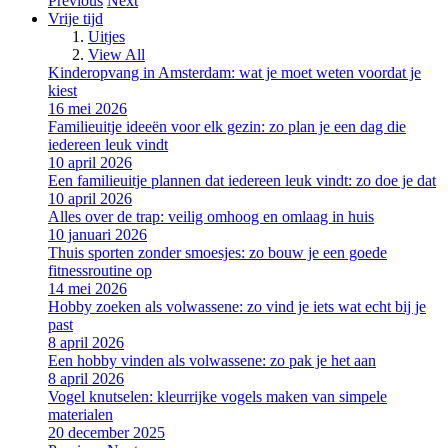
Previous
Next
Vrije tijd
Uitjes
View All
Kinderopvang in Amsterdam: wat je moet weten voordat je
kiest
16 mei 2026
Familieuitje ideeën voor elk gezin: zo plan je een dag die
iedereen leuk vindt
10 april 2026
Een familieuitje plannen dat iedereen leuk vindt: zo doe je dat
10 april 2026
Alles over de trap: veilig omhoog en omlaag in huis
10 januari 2026
Thuis sporten zonder smoesjes: zo bouw je een goede
fitnessroutine op
14 mei 2026
Hobby zoeken als volwassene: zo vind je iets wat echt bij je
past
8 april 2026
Een hobby vinden als volwassene: zo pak je het aan
8 april 2026
Vogel knutselen: kleurrijke vogels maken van simpele
materialen
20 december 2025