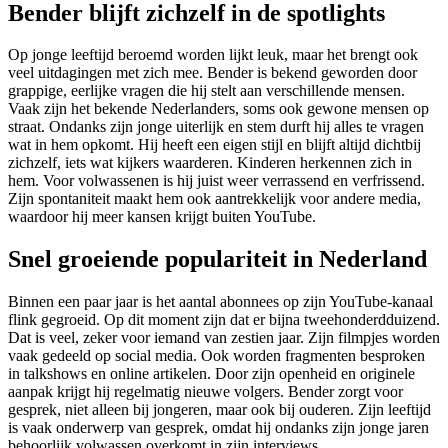
Bender blijft zichzelf in de spotlights
Op jonge leeftijd beroemd worden lijkt leuk, maar het brengt ook
veel uitdagingen met zich mee. Bender is bekend geworden door
grappige, eerlijke vragen die hij stelt aan verschillende mensen.
Vaak zijn het bekende Nederlanders, soms ook gewone mensen op
straat. Ondanks zijn jonge uiterlijk en stem durft hij alles te vragen
wat in hem opkomt. Hij heeft een eigen stijl en blijft altijd dichtbij
zichzelf, iets wat kijkers waarderen. Kinderen herkennen zich in
hem. Voor volwassenen is hij juist weer verrassend en verfrissend.
Zijn spontaniteit maakt hem ook aantrekkelijk voor andere media,
waardoor hij meer kansen krijgt buiten YouTube.
Snel groeiende populariteit in Nederland
Binnen een paar jaar is het aantal abonnees op zijn YouTube-kanaal
flink gegroeid. Op dit moment zijn dat er bijna tweehonderdduizend.
Dat is veel, zeker voor iemand van zestien jaar. Zijn filmpjes worden
vaak gedeeld op social media. Ook worden fragmenten besproken
in talkshows en online artikelen. Door zijn openheid en originele
aanpak krijgt hij regelmatig nieuwe volgers. Bender zorgt voor
gesprek, niet alleen bij jongeren, maar ook bij ouderen. Zijn leeftijd
is vaak onderwerp van gesprek, omdat hij ondanks zijn jonge jaren
behoorlijk volwassen overkomt in zijn interviews.