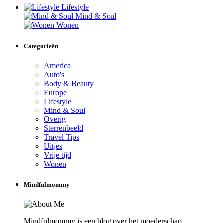
Lifestyle
Mind & Soul
Wonen
Categorieën
America
Auto's
Body & Beauty
Europe
Lifestyle
Mind & Soul
Overig
Sterrenbeeld
Travel Tips
Uitjes
Vrije tijd
Wonen
Mindfulmommy
Mindfulmommy is een blog over het moederschap,