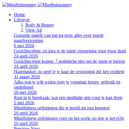
Home
Lifestyle
Body & Beauty
View All
Gezonde nagels van top tot teen: alles over goede
nagelverzorging
6 mei 2026
Gezichtscrème: zo kies je de juiste verzorging voor jouw huid
24 april 2026
Gezichtscreme kopen: 7 praktische tips om de juiste te kiezen
24 april 2026
Haarmasker: zo geef je je haar de verzorging die het verdient
31 maart 2026
Alles wat je wilt weten over je yogamat: keuze, gebruik en
onderhoud
26 mei 2026
Rust in je broekzak: wat een meditatie app voor je kan doen
2 mei 2026
Mindfulness oefeningen die je hoofd tot rust brengen
20 april 2026
Mindfulness oefeningen voor op het werk: zo doe je het écht
20 april 2026
Previous
Next