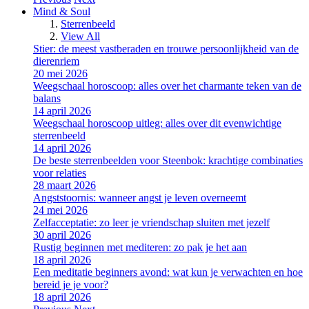
Mind & Soul
Sterrenbeeld
View All
Stier: de meest vastberaden en trouwe persoonlijkheid van de
dierenriem
20 mei 2026
Weegschaal horoscoop: alles over het charmante teken van de
balans
14 april 2026
Weegschaal horoscoop uitleg: alles over dit evenwichtige
sterrenbeeld
14 april 2026
De beste sterrenbeelden voor Steenbok: krachtige combinaties
voor relaties
28 maart 2026
Angststoornis: wanneer angst je leven overneemt
24 mei 2026
Zelfacceptatie: zo leer je vriendschap sluiten met jezelf
30 april 2026
Rustig beginnen met mediteren: zo pak je het aan
18 april 2026
Een meditatie beginners avond: wat kun je verwachten en hoe
bereid je je voor?
18 april 2026